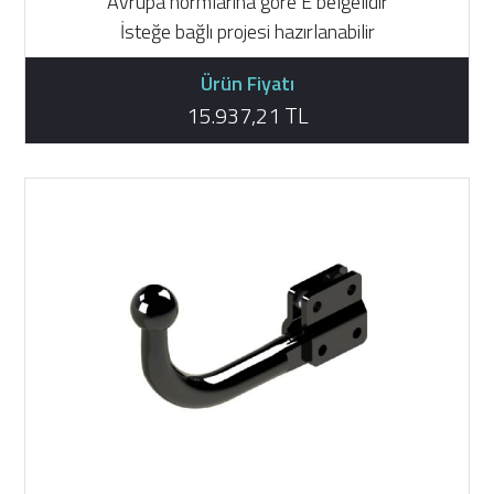
Avrupa normlarına göre E belgelidir
İsteğe bağlı projesi hazırlanabilir
Ürün Fiyatı
15.937,21 TL