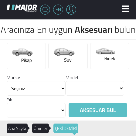
EN
Aracınıza En uygun
Aksesuarı
bulun
Binek
Suv
Pikap
Marka:
Model
Yıl:
Ana Sayfa
Ürünler
ÇEKİ DEMİRİ