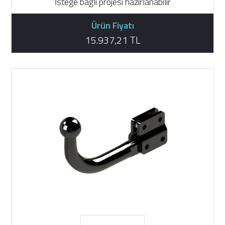
İsteğe bağlı projesi hazırlanabilir
Ürün Fiyatı
15.937,21 TL