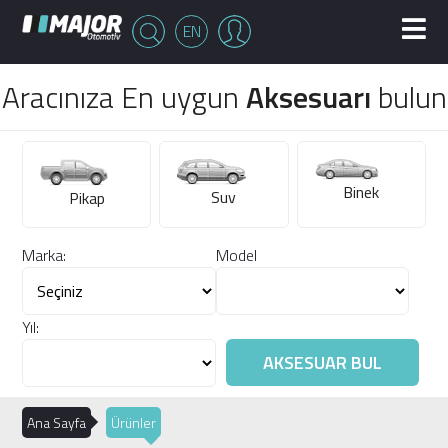
EN
Aracınıza En uygun
Aksesuarı
bulun
Binek
Suv
Pikap
Marka:
Model
Yıl:
Ana Sayfa
Ürünler